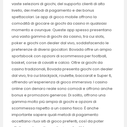
vaste selezioni di giochi, del supporto clienti di alto
livello, dei metodi di pagamento e dei bonus
spettacolari. Le app di gioco mobile offrono la
comodità di giocare ai giochi da casino in qualsiasi
momento e ovunque. Queste app spesso presentano
una vasta gamma di giochi da casino, tra cui slots,
poker e giochi con dealer dal vivo, soddisfacendo le
preferenze di diversi giocatori. Bovada offre un ampio
sportsbook con opzioni di scommessa per football,
basket, corse di cavalli e calcio. Oltre ai giochi da
casino tradizionali, Bovada presenta giochi con dealer
dal vivo, tra cui blackjack, roulette, baccarat e Super 6,
offrendo un’esperienza di gioco immersiva. I casino
online con denaro reale sono comodi e offrono anche
bonus e promozioni generosi. Di solito, offrono una
gamma molto più ampia di giochi e opzioni di
scommessa rispetto a un casino fisico. È anche
importante sapere quali metodi di pagamento
accettano i tuoi siti di gioco preferiti, così da poter