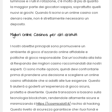
luminose e i rulli in rotazione, c’è molto di più di quanto
la maggior parte dei giocatori sappia, soprattutto quelli
nuovi ai giochi. Quando ti iscrivi a un online casino con
denaro reale, non è strettamente necessario un
deposito.
Migliori Online Casinos per Giri Gratuiti
I nostri obiettivi principali sono promuovere un
ambiente di gioco d’azzardo online affidabile e
politiche di gioco responsabile. Dai un’occhiata alla lista
di Revpanda dei migliori casino raccomandati dai nostri
esperti. Ci sono molte opzioni, quindi devi confrontarle
prima di prendere una decisione e scegliere un online
casino affidabile che si adatti alle tue esigenze. Questo
ti aiuterà a goderti un’esperienza di gioco sicura,
protetta e divertente. Queste transazioni si basano sulla
tecnologia blockchain, rendendole altamente sicure e
minimizzando il
https://cosmicslot1.it/
rischio di hacking.
Questo livello di sicurezza garantisce che i tuoi fondi e