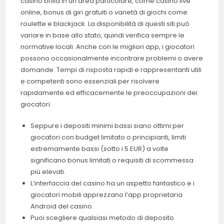
casino brilla in un’area particolare, come casinò live
online, bonus di giri gratuiti o varietà di giochi come
roulette e blackjack. La disponibilità di questi siti può
variare in base allo stato, quindi verifica sempre le
normative locali. Anche con le migliori app, i giocatori
possono occasionalmente incontrare problemi o avere
domande. Tempi di risposta rapidi e rappresentanti utili
e competenti sono essenziali per risolvere
rapidamente ed efficacemente le preoccupazioni dei
giocatori.
Seppure i depositi minimi bassi siano ottimi per
giocatori con budget limitato o principianti, limiti
estremamente bassi (sotto i 5 EUR) a volte
significano bonus limitati o requisiti di scommessa
più elevati.
L’interfaccia del casino ha un aspetto fantastico e i
giocatori mobili apprezzano l’app proprietaria
Android del casino.
Puoi scegliere qualsiasi metodo di deposito