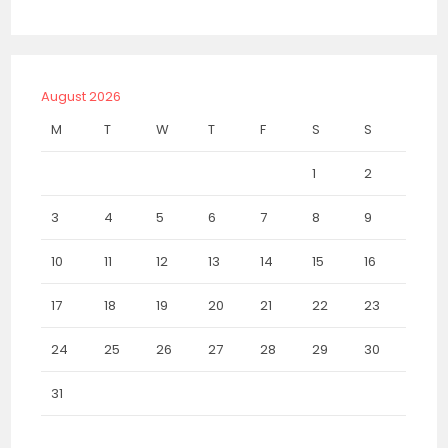
August 2026
M
T
W
T
F
S
S
1
2
3
4
5
6
7
8
9
10
11
12
13
14
15
16
17
18
19
20
21
22
23
24
25
26
27
28
29
30
31