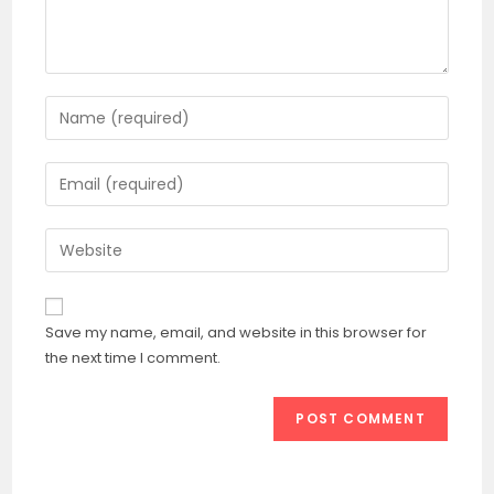
Save my name, email, and website in this browser for
the next time I comment.