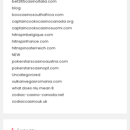
bet365casinoitalia.com
blog
boocasinosouthafrica.com
captaincookscasinocanada.org
captaincookscasinosuomi.com
hitnspinbelgique.com
hitnspinfrance.com
hitnspinosterreich.com
NEW
pokerstarscasinoaustria.com
pokerstarscasinopt.com
Uncategorized
vulkanvegasromania.com
what does nlu mean 8
zodiac-casino-canada.net
zodiaccasinouk.uk