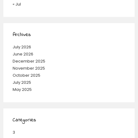
« Jul
Archives
July 2026
June 2026
December 2025
November 2025
October 2025
July 2025
May 2025
Categories
3