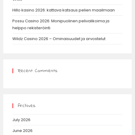
Hillo kasino 2026: kattava katsaus pelien maailmaan
Possu Casino 2026: Monipuolinen pelivalikoima ja
helppo rekisteröinti
Wildz Casino 2026 – Ominaisuudet ja arvostelut
Recent Comments
Archives
July 2026
June 2026