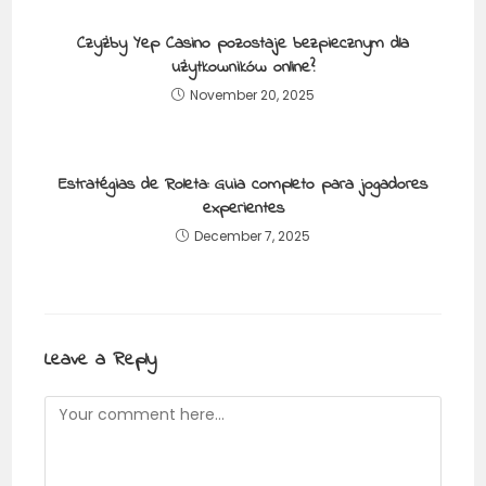
Czyżby Yep Casino pozostaje bezpiecznym dla
użytkowników online?
November 20, 2025
Estratégias de Roleta: Guia completo para jogadores
experientes
December 7, 2025
Leave a Reply