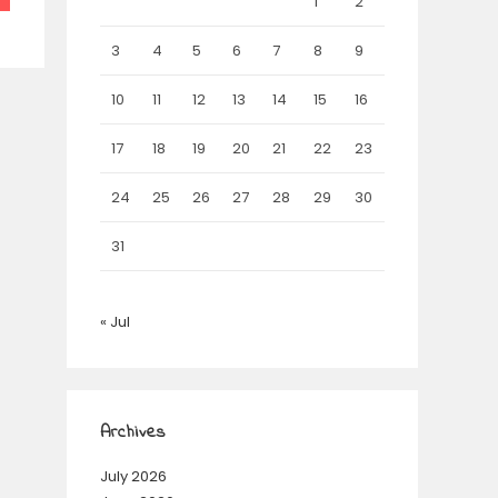
1
2
3
4
5
6
7
8
9
10
11
12
13
14
15
16
17
18
19
20
21
22
23
24
25
26
27
28
29
30
31
« Jul
Archives
July 2026