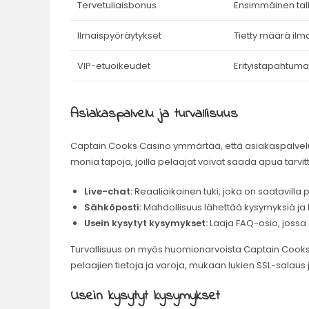
Tervetuliaisbonus
Ensimmäinen tal
Ilmaispyöräytykset
Tietty määrä ilm
VIP-etuoikeudet
Erityistapahtuma
Asiakaspalvelu ja turvallisuus
Captain Cooks Casino ymmärtää, että asiakaspalvelu 
monia tapoja, joilla pelaajat voivat saada apua tarvi
Live-chat:
Reaaliaikainen tuki, joka on saatavilla pä
Sähköposti:
Mahdollisuus lähettää kysymyksiä ja 
Usein kysytyt kysymykset:
Laaja FAQ-osio, jossa 
Turvallisuus on myös huomionarvoista Captain Cooks 
pelaajien tietoja ja varoja, mukaan lukien SSL-salaus j
Usein kysytyt kysymykset