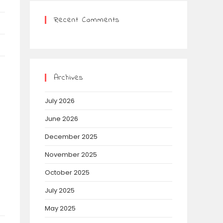
Recent Comments
Archives
July 2026
June 2026
December 2025
November 2025
October 2025
July 2025
May 2025