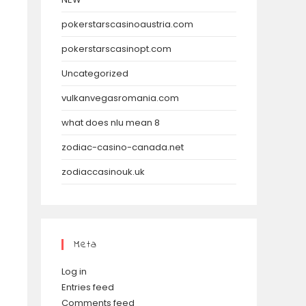
pokerstarscasinoaustria.com
pokerstarscasinopt.com
Uncategorized
vulkanvegasromania.com
what does nlu mean 8
zodiac-casino-canada.net
zodiaccasinouk.uk
Meta
Log in
Entries feed
Comments feed