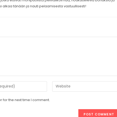
e, jotka etsivät monipuolista pelivalikoimaa, houkuttelevia bonuksia ja
i alkaa tänään ja nauti pelaamisesta vastuullisesti!
 for the next time I comment.