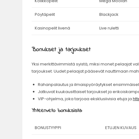
Kolikkopelit
Mega Moolah
Pöytäpelit
Blackjack
Kasinopelit livenä
Live ruletti
Bonukset ja tarjoukset
Yksi merkittävimmistä syistä, miksi monet pelaajat v
tarjoukset. Uudet pelaajat pääsevät nauttimaan mahta
Rahanpalautus ja ilmaispyöräytykset ensimmäiselle
Jatkuvat kuukausittaiset tarjoukset ja erikoiskampan
VIP-ohjelma, joka tarjoaa eksklusiivisia etuja ja
ht
Yhteenveto bonuksista:
BONUSTYYPPI
ETUJEN KUVAUS