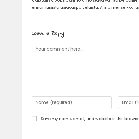
Captain Cooks Casino
on loistava valinta pelaajill
erinomaisista asiakaspalveluista. Anna meriseikkailus
Leave a Reply
Save my name, email, and website in this browser